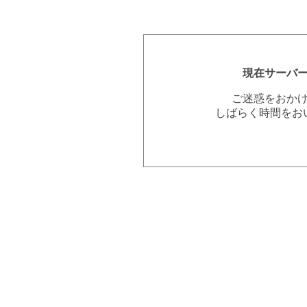
現在サーバ
ご迷惑をおか
しばらく時間をお