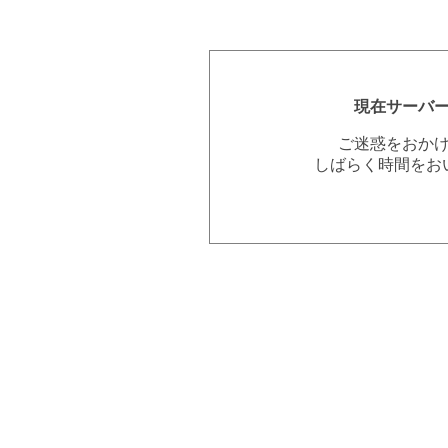
現在サーバ
ご迷惑をおか
しばらく時間をお