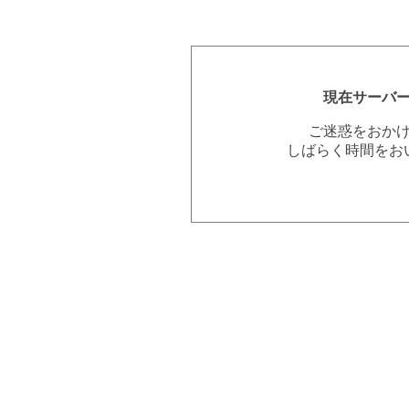
現在サーバ
ご迷惑をおか
しばらく時間をお