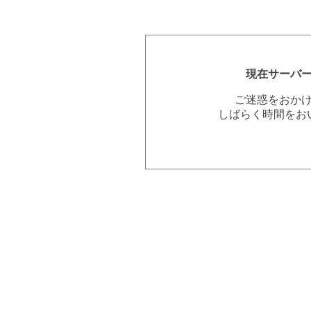
現在サーバ
ご迷惑をおか
しばらく時間をお