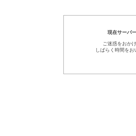
現在サーバ
ご迷惑をおか
しばらく時間をお