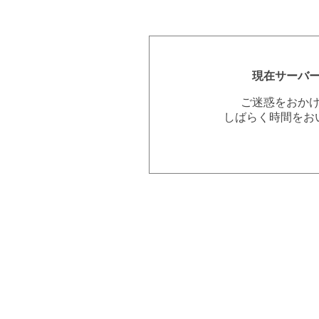
現在サーバ
ご迷惑をおか
しばらく時間をお