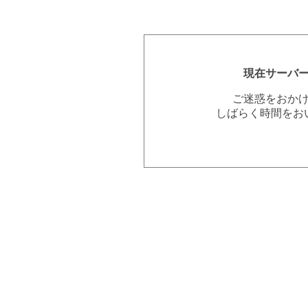
現在サーバ
ご迷惑をおか
しばらく時間をお