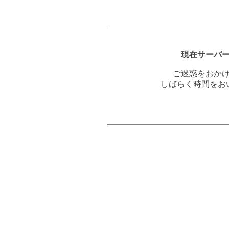
現在サーバ
ご迷惑をおか
しばらく時間をお