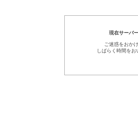
現在サーバ
ご迷惑をおか
しばらく時間をお