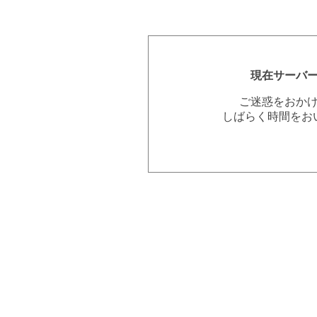
現在サーバ
ご迷惑をおか
しばらく時間をお