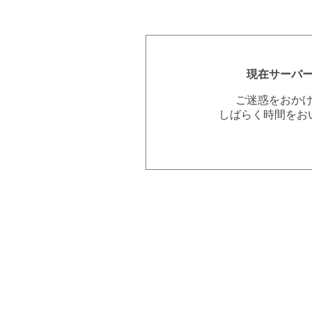
現在サーバ
ご迷惑をおか
しばらく時間をお