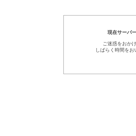
現在サーバ
ご迷惑をおか
しばらく時間をお