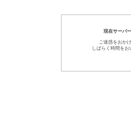
現在サーバ
ご迷惑をおか
しばらく時間をお