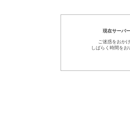
現在サーバ
ご迷惑をおか
しばらく時間をお