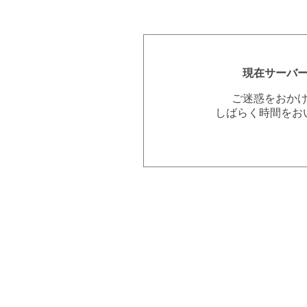
現在サーバ
ご迷惑をおか
しばらく時間をお