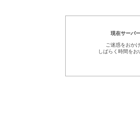
現在サーバ
ご迷惑をおか
しばらく時間をお