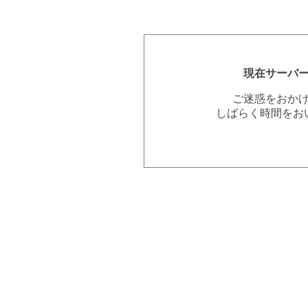
現在サーバ
ご迷惑をおか
しばらく時間をお