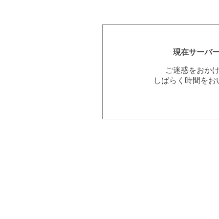
現在サーバ
ご迷惑をおか
しばらく時間をお