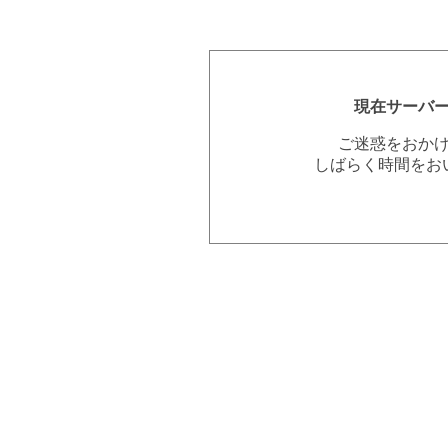
現在サーバ
ご迷惑をおか
しばらく時間をお