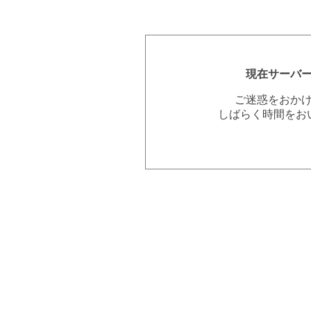
現在サーバ
ご迷惑をおか
しばらく時間をお