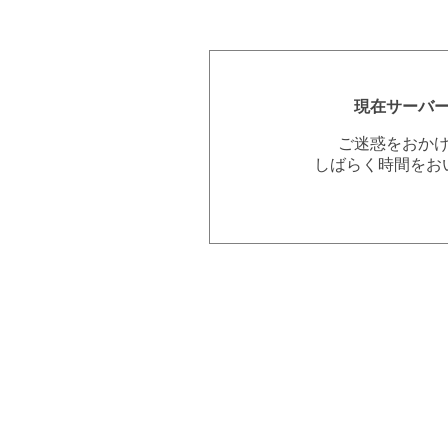
現在サーバ
ご迷惑をおか
しばらく時間をお