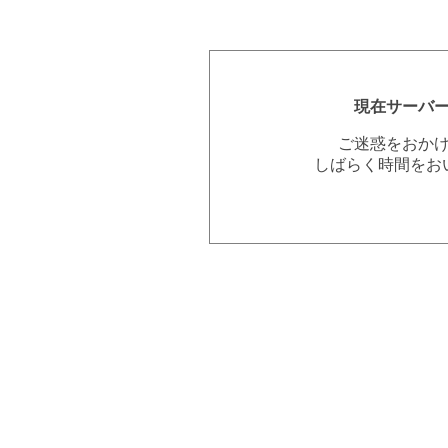
現在サーバ
ご迷惑をおか
しばらく時間をお