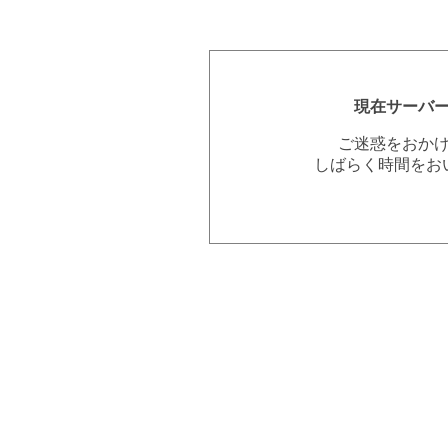
現在サーバ
ご迷惑をおか
しばらく時間をお