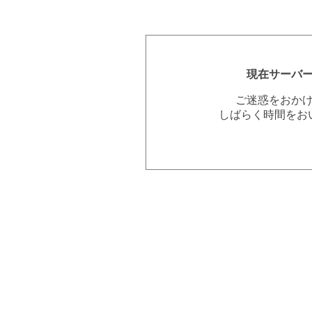
現在サーバ
ご迷惑をおか
しばらく時間をお