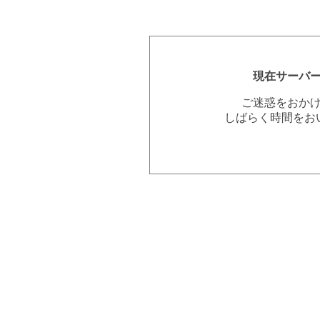
現在サーバ
ご迷惑をおか
しばらく時間をお