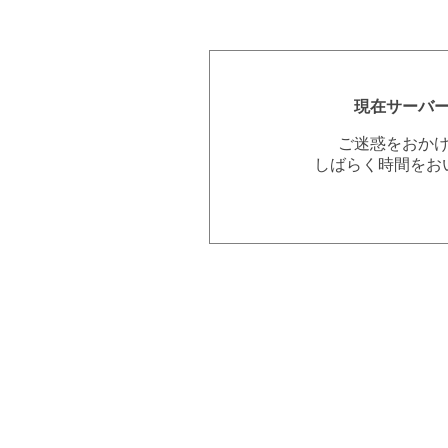
現在サーバ
ご迷惑をおか
しばらく時間をお