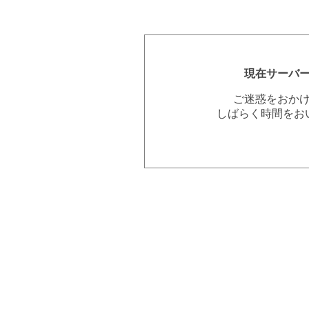
現在サーバ
ご迷惑をおか
しばらく時間をお