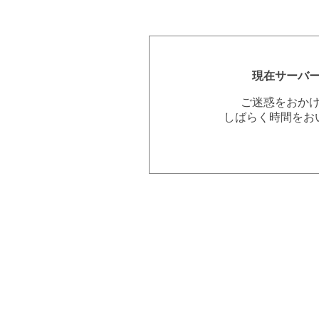
現在サーバ
ご迷惑をおか
しばらく時間をお