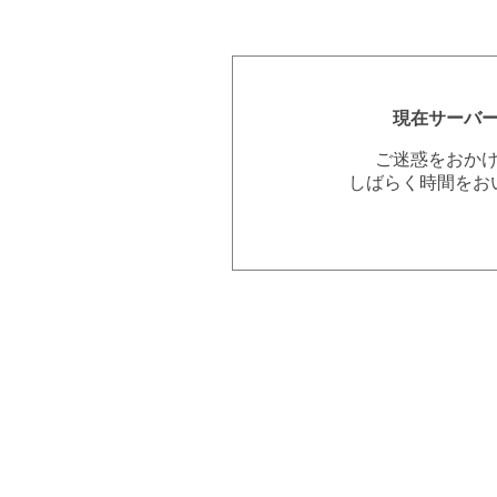
現在サーバ
ご迷惑をおか
しばらく時間をお