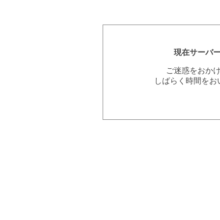
現在サーバ
ご迷惑をおか
しばらく時間をお