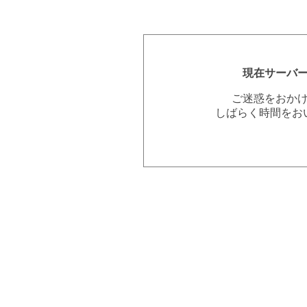
現在サーバ
ご迷惑をおか
しばらく時間をお