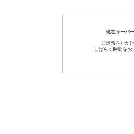
現在サーバ
ご迷惑をおか
しばらく時間をお