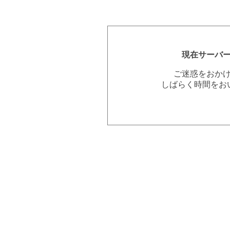
現在サーバ
ご迷惑をおか
しばらく時間をお