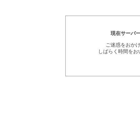
現在サーバ
ご迷惑をおか
しばらく時間をお