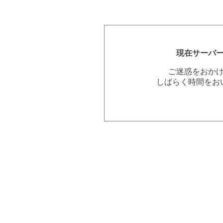
現在サーバ
ご迷惑をおか
しばらく時間をお