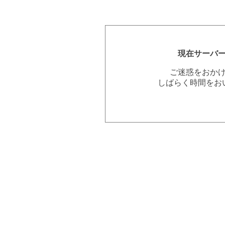
現在サーバ
ご迷惑をおか
しばらく時間をお