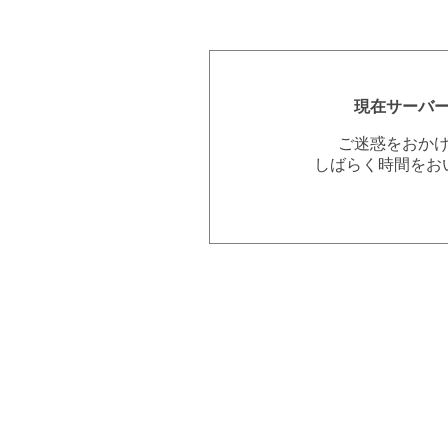
現在サーバ
ご迷惑をおか
しばらく時間をお