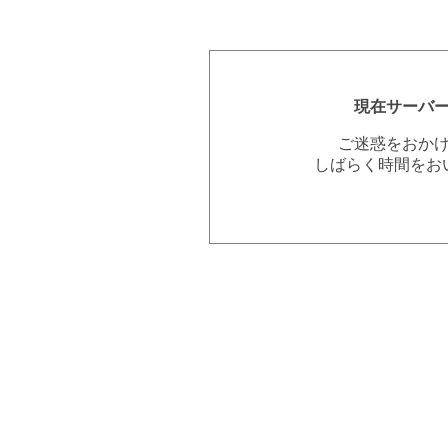
現在サーバ
ご迷惑をおか
しばらく時間をお