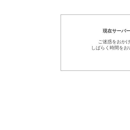
現在サーバ
ご迷惑をおか
しばらく時間をお