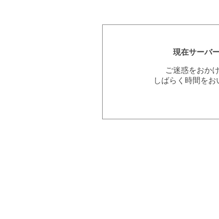
現在サーバ
ご迷惑をおか
しばらく時間をお