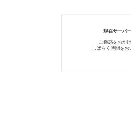
現在サーバ
ご迷惑をおか
しばらく時間をお