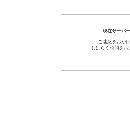
現在サーバ
ご迷惑をおか
しばらく時間をお