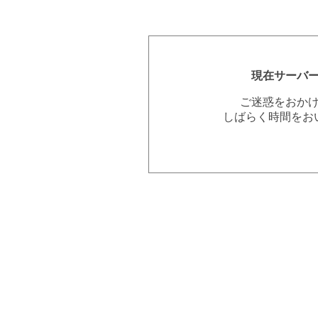
現在サーバ
ご迷惑をおか
しばらく時間をお