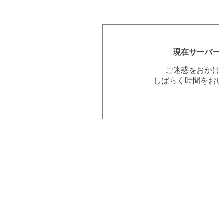
現在サーバ
ご迷惑をおか
しばらく時間をお