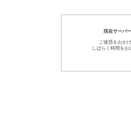
現在サーバ
ご迷惑をおか
しばらく時間をお