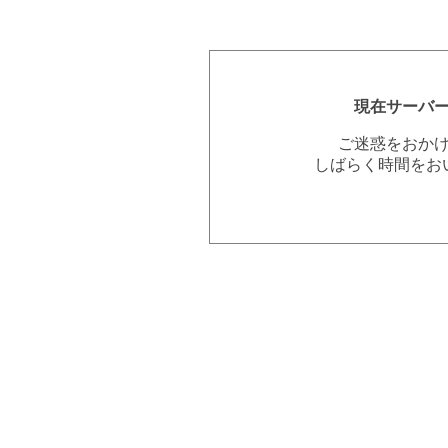
現在サーバ
ご迷惑をおか
しばらく時間をお