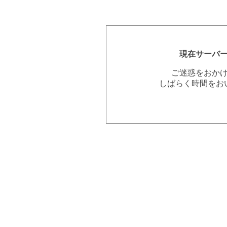
現在サーバ
ご迷惑をおか
しばらく時間をお