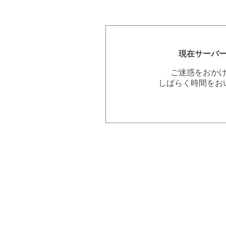
現在サーバ
ご迷惑をおか
しばらく時間をお