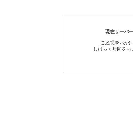
現在サーバ
ご迷惑をおか
しばらく時間をお