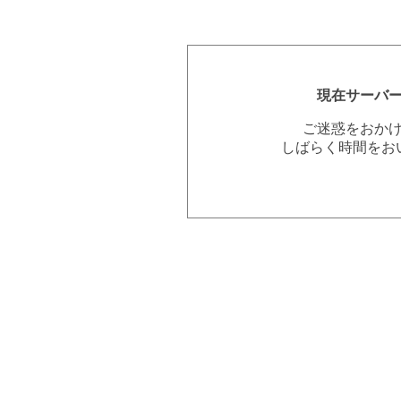
現在サーバ
ご迷惑をおか
しばらく時間をお